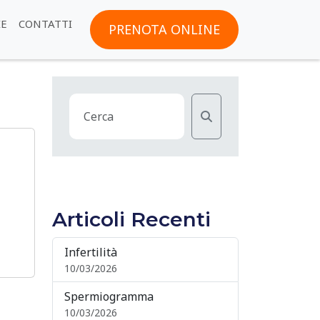
IE
CONTATTI
PRENOTA ONLINE
C
e
r
c
a
Articoli Recenti
Infertilità
10/03/2026
Spermiogramma
10/03/2026