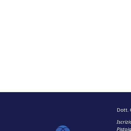
Dott.
Iscriz
Pistoi