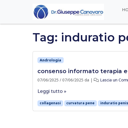
Skip to content
H
Tag:
induratio p
Andrologia
consenso informato terapia e
07/06/2025
/
07/06/2025
da
|
Lascia un Co
Leggi tutto »
collagenasi
curvatura pene
induratio penis